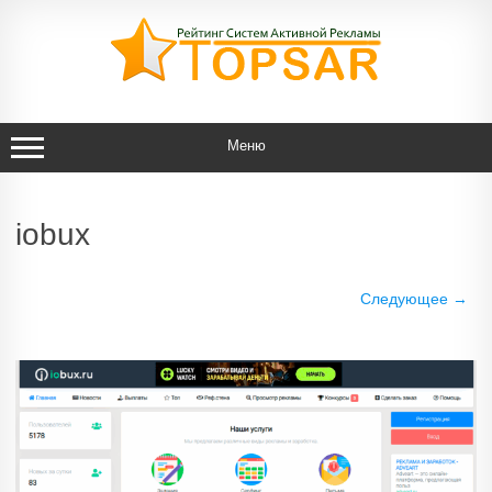
Перейти
к
содержимому
Меню
iobux
Следующее →