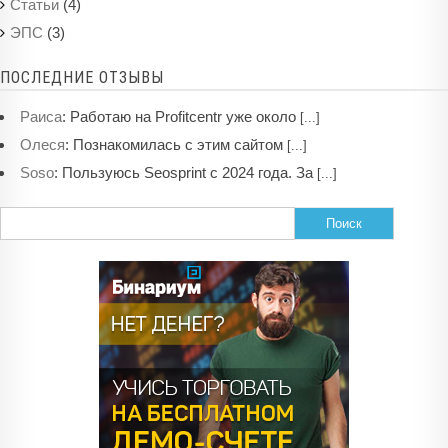
(4)
Статьи
(3)
ЭПС
ПОСЛЕДНИЕ ОТЗЫВЫ
:
Работаю на Profitcentr уже около
Раиса
[...]
:
Познакомилась с этим сайтом
Олеся
[...]
:
Пользуюсь Seosprint с 2024 года. За
Soso
[...]
Найти: