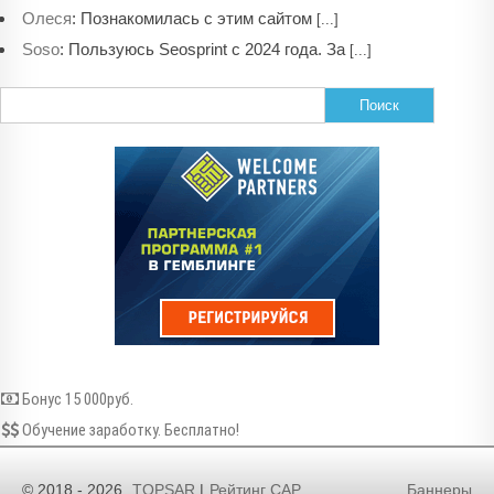
:
Познакомилась с этим сайтом
Олеся
[...]
:
Пользуюсь Seosprint с 2024 года. За
Soso
[...]
Найти:
Бонус 15 000руб.
Обучение заработку. Бесплатно!
© 2018 - 2026
TOPSAR
|
Рейтинг САР
Баннеры