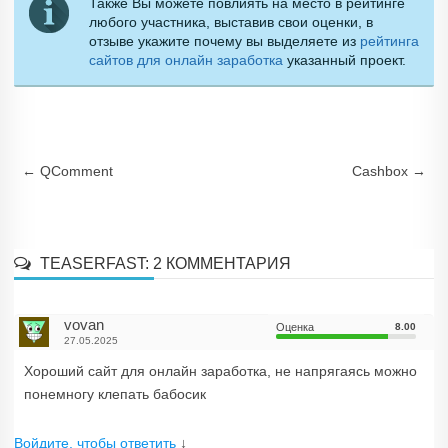
Также Вы можете повлиять на место в рейтинге
любого участника, выставив свои оценки, в
отзыве укажите почему вы выделяете из
рейтинга
сайтов для онлайн заработка
указанный проект.
Навигация по записям
←
QComment
Сashbox
→
TEASERFAST
: 2 КОММЕНТАРИЯ
vovan
Оценка
8.00
27.05.2025
Хороший сайт для онлайн заработка, не напрягаясь можно
понемногу клепать бабосик
Войдите, чтобы ответить
↓