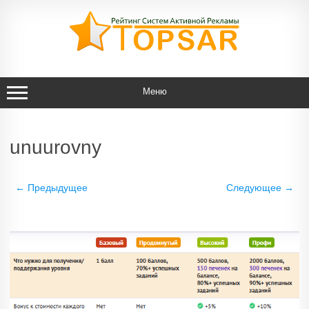
Перейти
к
содержимому
Меню
unuurovny
← Предыдущее
Следующее →