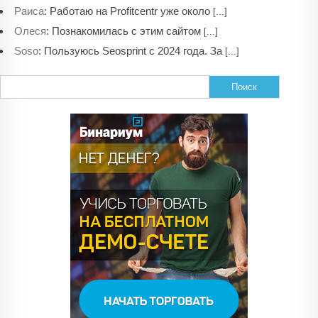
:
Работаю на Profitcentr уже около
Раиса
[...]
:
Познакомилась с этим сайтом
Олеся
[...]
:
Пользуюсь Seosprint с 2024 года. За
Soso
[...]
Найти: